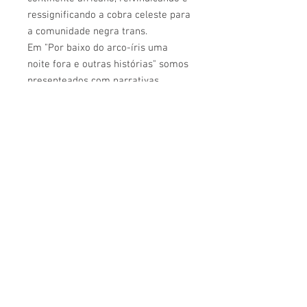
ressignificando a cobra celeste para
a comunidade negra trans.
Em "Por baixo do arco-íris uma
noite fora e outras histórias" somos
presenteados com narrativas
plurais, em primeira pessoa, e
temas de grande relevância para as
Transmasculinidades negras,
escritas com muita coragem, em
uma elaboração argilosa que molda
o enredo e os personagens, mesmo
quando a terra é dura demais.
Este talvez seja o grande feito desta
obra: a confiança de que estamos
nas mãos de um habilidoso
contador de histórias, que sabe
exatamente o que precisa ser
contado e com quais palavras, pois