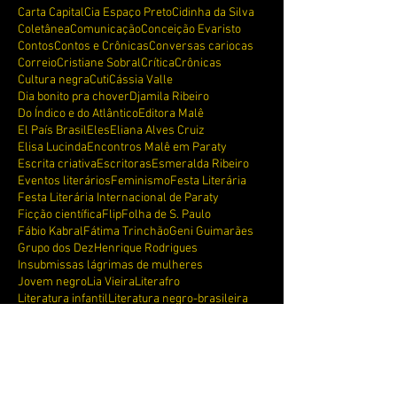
Carta Capital
Cia Espaço Preto
Cidinha da Silva
Coletânea
Comunicação
Conceição Evaristo
Contos
Contos e Crônicas
Conversas cariocas
Correio
Cristiane Sobral
Crítica
Crônicas
Cultura negra
Cuti
Cássia Valle
Dia bonito pra chover
Djamila Ribeiro
Do Índico e do Atlântico
Editora Malê
El País Brasil
Eles
Eliana Alves Cruiz
Elisa Lucinda
Encontros Malê em Paraty
Escrita criativa
Escritoras
Esmeralda Ribeiro
Eventos literários
Feminismo
Festa Literária
Festa Literária Internacional de Paraty
Ficção científica
Flip
Folha de S. Paulo
Fábio Kabral
Fátima Trinchão
Geni Guimarães
Grupo dos Dez
Henrique Rodrigues
Insubmissas lágrimas de mulheres
Jovem negro
Lia Vieira
Literafro
Literatura infantil
Literatura negro-brasileira
Literatura periférica
Luciana Palmeira
Lívia Natália
Malê mirim
Marcos Antônio Alexandre
Maria Firmina dos Reis
Martinho da Vila
Meimei Bastos
Memórias de porco-espinho