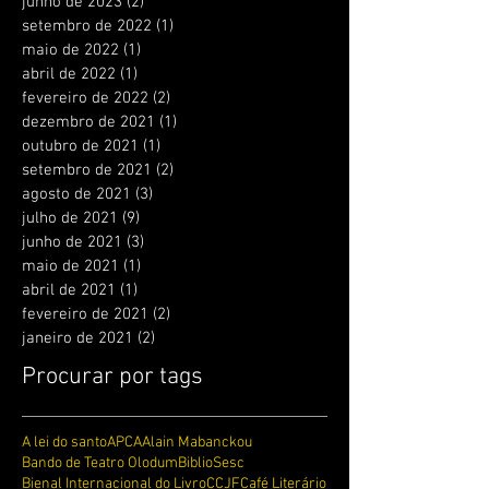
junho de 2023
(2)
2 posts
setembro de 2022
(1)
1 post
maio de 2022
(1)
1 post
abril de 2022
(1)
1 post
fevereiro de 2022
(2)
2 posts
dezembro de 2021
(1)
1 post
outubro de 2021
(1)
1 post
setembro de 2021
(2)
2 posts
agosto de 2021
(3)
3 posts
julho de 2021
(9)
9 posts
junho de 2021
(3)
3 posts
maio de 2021
(1)
1 post
abril de 2021
(1)
1 post
fevereiro de 2021
(2)
2 posts
janeiro de 2021
(2)
2 posts
Procurar por tags
A lei do santo
APCA
Alain Mabanckou
Bando de Teatro Olodum
BiblioSesc
Bienal Internacional do Livro
CCJF
Café Literário