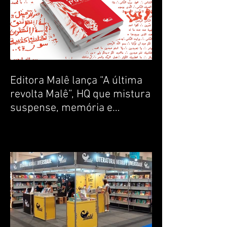
Editora Malê lança “A última
revolta Malê”, HQ que mistura
suspense, memória e
ancestralidade