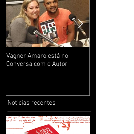
Vagner Amaro está no
Construção da i
Conversa com o Autor
Noção de respei
livros infantis 
protagonistas 
Noticias recentes