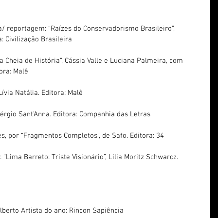
ria/ reportagem: “Raízes do Conservadorismo Brasileiro”, 
 Civilização Brasileira
a Cheia de História”, Cássia Valle e Luciana Palmeira, com 
ora: Malê
Lívia Natália. Editora: Malê
Sérgio Sant'Anna. Editora: Companhia das Letras
s, por “Fragmentos Completos”, de Safo. Editora: 34
“Lima Barreto: Triste Visionário”, Lilia Moritz Schwarcz. 
lberto Artista do ano: Rincon Sapiência