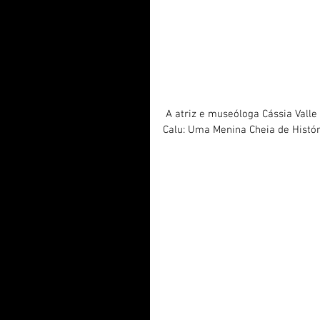
 A atriz e museóloga Cássia Valle ganhou, com o prêmio de melhor livro infanto-juvenil, por 
Calu: Uma Menina Cheia de Histór