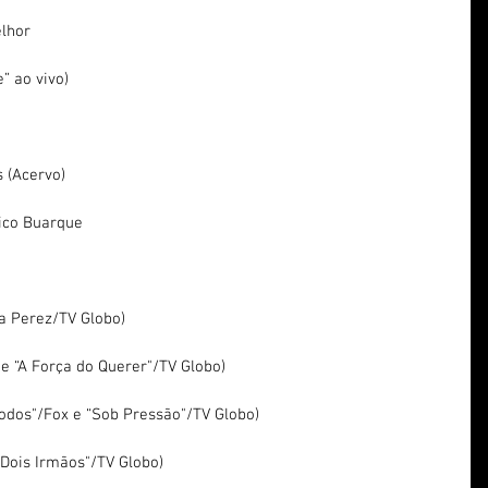
elhor
” ao vivo)
s (Acervo)
hico Buarque
ia Perez/TV Globo)
 e “A Força do Querer"/TV Globo)
Todos"/Fox e “Sob Pressão"/TV Globo)
"Dois Irmãos"/TV Globo)