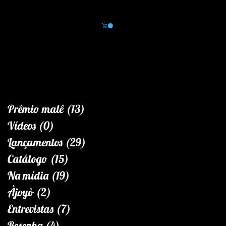
Área do leitor
Novidades
Loja
Prêmio malê
(13)
13 posts
Vídeos
(0)
0 post
Lançamentos
(29)
29 posts
Catálogo
(15)
15 posts
Na mídia
(19)
19 posts
Àjoyò
(2)
2 posts
Entrevistas
(7)
7 posts
Resenha
(4)
4 posts