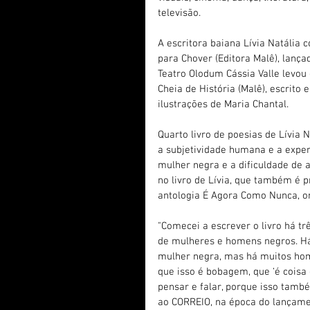
televisão.
A escritora baiana Lívia Natália 
para Chover (Editora Malê), lanç
Teatro Olodum Cássia Valle levou 
Cheia de História (Malê), escri
ilustrações de Maria Chantal.
Quarto livro de poesias de Lívia
a subjetividade humana e a experi
mulher negra e a dificuldade de
no livro de Lívia, que também é
antologia É Agora Como Nunca, o
"Comecei a escrever o livro há tr
de mulheres e homens negros. Há
mulher negra, mas há muitos ho
que isso é bobagem, que ‘é coisa 
pensar e falar, porque isso tamb
ao CORREIO, na época do lançamen