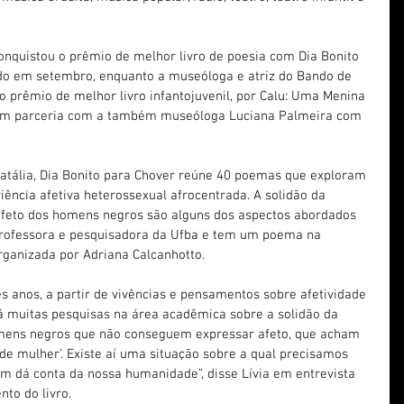
conquistou o prêmio de melhor livro de poesia com Dia Bonito 
ado em setembro, enquanto a museóloga e atriz do Bando de 
o prêmio de melhor livro infantojuvenil, por Calu: Uma Menina 
to em parceria com a também museóloga Luciana Palmeira com 
 Natália, Dia Bonito para Chover reúne 40 poemas que exploram 
ência afetiva heterossexual afrocentrada. A solidão da 
 afeto dos homens negros são alguns dos aspectos abordados 
 professora e pesquisadora da Ufba e tem um poema na 
rganizada por Adriana Calcanhotto.
ês anos, a partir de vivências e pensamentos sobre afetividade 
 muitas pesquisas na área acadêmica sobre a solidão da 
mens negros que não conseguem expressar afeto, que acham 
de mulher’. Existe aí uma situação sobre a qual precisamos 
ém dá conta da nossa humanidade”, disse Lívia em entrevista 
to do livro.