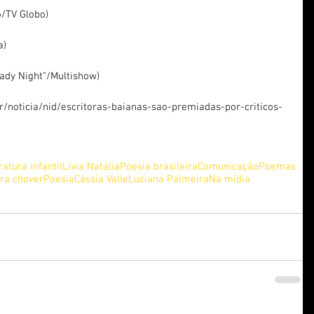
o/TV Globo)
a)
ady Night"/Multishow)
/noticia/nid/escritoras-baianas-sao-premiadas-por-criticos-
ratura infantil
Lívia Natália
Poesia brasileira
Comunicação
Poemas
pra chover
Poesia
Cássia Valle
Luciana Palmeira
Na mídia