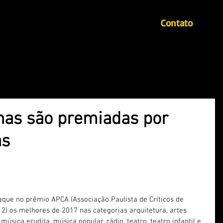
Contato
Início
Autores
Mahin - Revista literária
anas são premiadas por
as
hor livro de poesia, já a atriz Cássia Valle 
juvenil
aque no prêmio APCA (Associação Paulista de Críticos de 
(12) os melhores de 2017 nas categorias arquitetura, artes 
 música erudita, música popular, rádio, teatro, teatro infantil e 