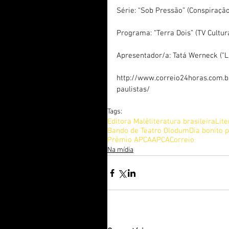
Série: “Sob Pressão” (Conspiraçã
Programa: “Terra Dois” (TV Cultur
Apresentador/a: Tatá Werneck ("L
http://www.correio24horas.com.br
paulistas/
Tags:
Editora Malê
literatura brasileira
Lite
Bando de Teatro Olodum
Dia bonito 
Prêmio APCA
APCA
Correio
Na mídia