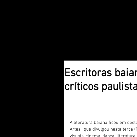
Escritoras bai
críticos paulist
Lívia Natália ganhou mel
de melhor livro infanto-
A literatura baiana ficou em dest
Artes), que divulgou nesta terça 
visuais, cinema, dança, literatura,