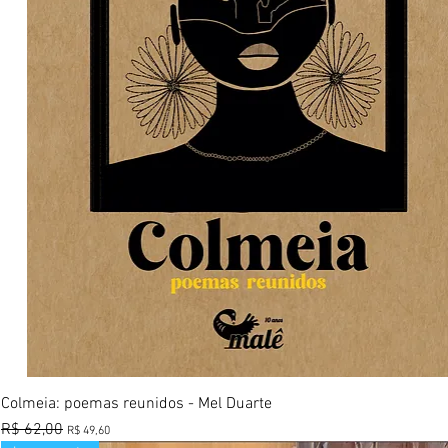
Visualização rápida
Colmeia: poemas reunidos - Mel Duarte
Preço normal
R$ 62,00
Preço promocional
R$ 49,60