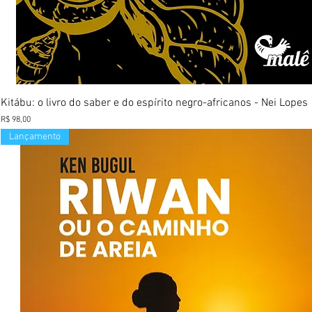
Visualização rápida
Kitábu: o livro do saber e do espírito negro-africanos - Nei Lopes
Preço
R$ 98,00
Lançamento