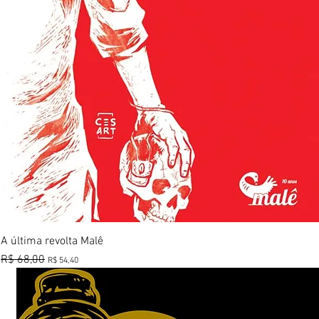
Visualização rápida
A última revolta Malê
Preço normal
R$ 68,00
Preço promocional
R$ 54,40