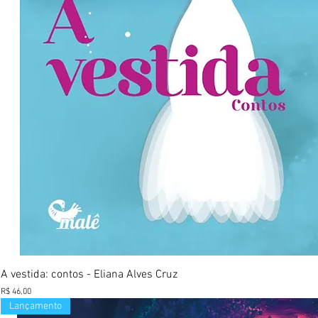
Visualização rápida
A vestida: contos - Eliana Alves Cruz
Preço
R$ 46,00
Lançamento