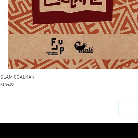
Visualização rápida
SLAM COALKAN
Preço
R$ 54,00