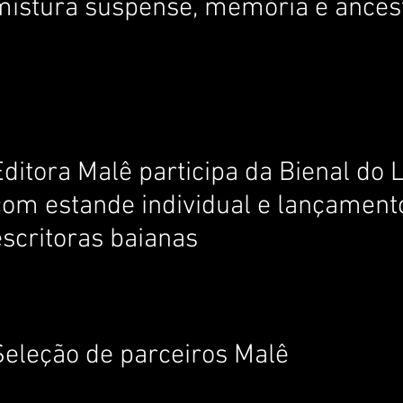
mistura suspense, memória e ances
Editora Malê participa da Bienal do 
com estande individual e lançamento
escritoras baianas
Seleção de parceiros Malê