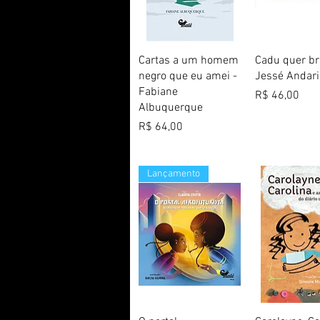
Visualização rápida
Visualização
Cartas a um homem
Cadu quer br
negro que eu amei -
Jessé Andari
Fabiane
Preço
R$ 46,00
Albuquerque
Preço
R$ 64,00
Lançamento