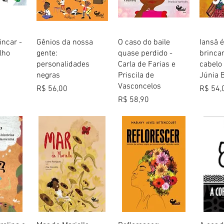
 rápida
Visualização rápida
Visualização rápida
Visua
incar -
Gênios da nossa
O caso do baile
Iansã é
lho
gente:
quase perdido -
brinca
personalidades
Carla de Farias e
cabelo
negras
Priscila de
Júnia B
Vasconcelos
Preço
Preço
R$ 56,00
R$ 54,
Preço
R$ 58,90