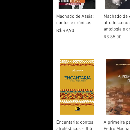
Visualização rápida
Visualização
Machado de Assis:
Machado de 
contos e crônicas
afrodescende
antologia e cr
Preço
R$ 49,90
Preço
R$ 85,00
Visualização rápida
Visualização
Encantaria: contos
A primeira p
afrolésbicos - Jhô
Pedro Macha