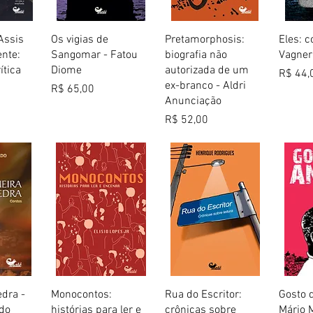
 rápida
Visualização rápida
Visualização rápida
Visua
Assis
Os vigias de
Pretamorphosis:
Eles: c
nte:
Sangomar - Fatou
biografia não
Vagne
ítica
Diome
autorizada de um
Preço
R$ 44,
ex-branco - Aldri
Preço
R$ 65,00
Anunciação
Preço
R$ 52,00
 rápida
Visualização rápida
Visualização rápida
Visua
edra -
Monocontos:
Rua do Escritor:
Gosto 
do
histórias para ler e
crônicas sobre
Mário 