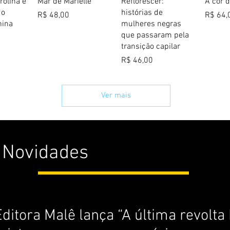
 rápida
Visualização rápida
Visualização rápida
Visua
rolina e
Mar de Marielle
Reflorescer:
A cor 
do
histórias de
Preço
Preço
R$ 48,00
R$ 64,
nina
mulheres negras
que passaram pela
transição capilar
Preço
R$ 46,00
Ver mais
Novidades
Editora Malê lança “A última revolta