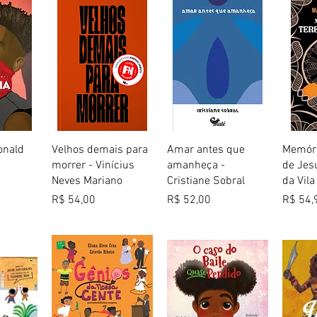
 rápida
Visualização rápida
Visualização rápida
Visua
onald
Velhos demais para
Amar antes que
Memóri
morrer - Vinícius
amanheça -
de Jes
Neves Mariano
Cristiane Sobral
da Vila
Preço
Preço
Preço
R$ 54,00
R$ 52,00
R$ 54,