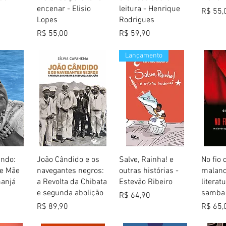
encenar - Elisio
leitura - Henrique
Preço
R$ 55,
Lopes
Rodrigues
Preço
Preço
R$ 55,00
R$ 59,90
Lançamento
 rápida
Visualização rápida
Visualização rápida
Visua
ndo:
João Cândido e os
Salve, Rainha! e
No fio 
 e Mãe
navegantes negros:
outras histórias -
malan
manjá
a Revolta da Chibata
Estevão Ribeiro
literat
e segunda abolição
samba
Preço
R$ 64,90
Preço
Preço
R$ 89,90
R$ 65,