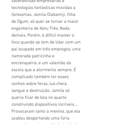
sacerdotisas-empresárias e
tecnologias fantásticas movidas a
fantasmas. Jamila Olabamiji, filha
de Ogum, só quer se tornar a maior
engenheira de Ketu Três. Nada
demais. Porém, é difícil manter o
foco quando se tem de lidar com um
pai ocupado em três empregos, uma
namorada patricinha e
encrenqueira, e um valentão da
escola que a atormenta sempre. É
complicado também ter esses
sonhos sobre feras, lua cheia,
sangue e destruição. Jamila só
queria ficar de boa no quarto
construindo dispositivos incríveis….
Provocaram tanto a menina, que ela
acabou despertando uma fúria
capaz de arruinar a cidade inteira!