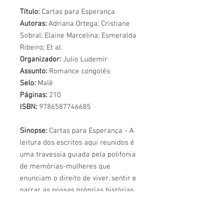
Título:
Cartas para Esperança
Autoras:
Adriana Ortega; Cristiane
Sobral; Elaine Marcelina; Esmeralda
Ribeiro; Et al.
Organizador:
Julio Ludemir
Assunto:
Romance congolês
Selo:
Malê
Páginas:
210
ISBN:
9786587746685
Sinopse:
Cartas para Esperança - A
leitura dos escritos aqui reunidos é
uma travessia guiada pela polifonia
de memórias-mulheres que
enunciam o direito de viver, sentir e
narrar as nossas próprias histórias
diaspóricas. Se a sabedoria Iorubá
ensina que "Exu matou um pássaro