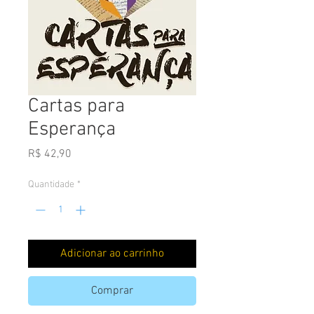
Cartas para
Esperança
Preço
R$ 42,90
Quantidade
*
Adicionar ao carrinho
Comprar