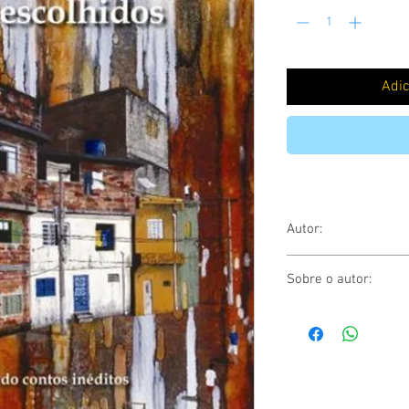
Adic
Autor:
Cuti
Sobre o autor:
Cuti é pseudônimo de L
31.10.51. Formou-se e
Universidade de São P
Literatura e Doutor em 
Estudos da Linguagem 