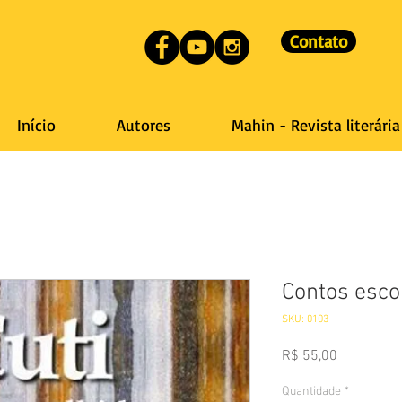
Contato
Início
Autores
Mahin - Revista literária
Contos escol
SKU: 0103
Preço
R$ 55,00
Quantidade
*