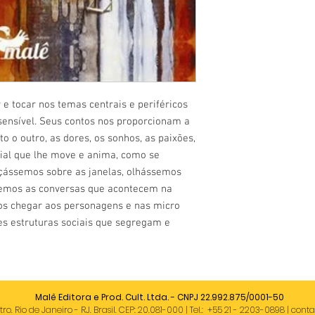
fundadores e membro d
1994, e um dos criado
Cadernos Negros, de 1
 e tocar nos temas centrais e periféricos 
ensível. Seus contos nos proporcionam a 
to o outro, as dores, os sonhos, as paixões, 
ial que lhe move e anima, como se 
çássemos sobre as janelas, olhássemos 
semos as conversas que acontecem na 
s chegar aos personagens e nas micro 
s estruturas sociais que segregam e 
Malê Editora e Prod. Cult. Ltda. - CNPJ 22.992.875/0001-50
o. Rio de Janeiro - RJ. Brasil. CEP: 20.081-000 | Tel.: +55 21 - 2203-0898 |
conta