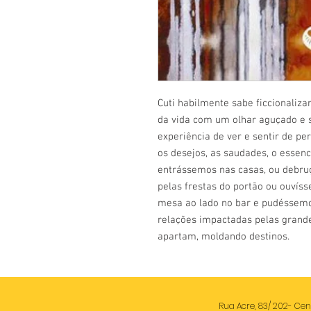
Cuti habilmente sabe ficcionalizar
da vida com um olhar aguçado e s
experiência de ver e sentir de per
os desejos, as saudades, o essenc
entrássemos nas casas, ou debru
pelas frestas do portão ou ouvís
mesa ao lado no bar e pudéssemo
relações impactadas pelas grande
apartam, moldando destinos.
Rua Acre, 83/ 202- Centr