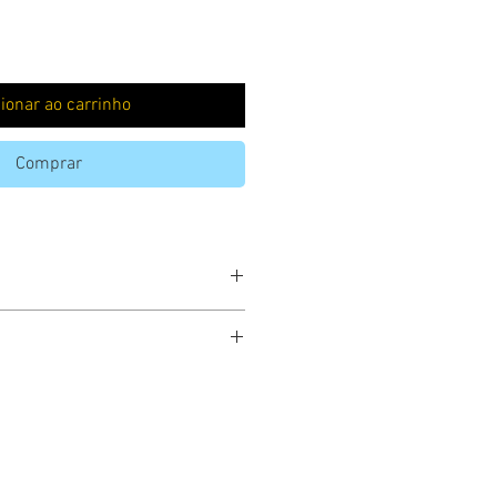
ionar ao carrinho
Comprar
uiz Silva. Nasceu em Ourinhos-SP, a
m Letras (Português-Francês) na
aulo, em 1980. Mestre em Teoria da
Literatura Brasileira pelo Instituto de
– Unicamp (1999/2005). Foi um dos