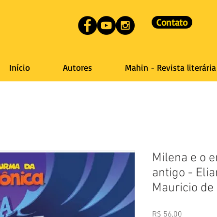
Contato
Início
Autores
Mahin - Revista literária
Milena e o 
antigo - Eli
Mauricio de
Preço
R$ 56,00