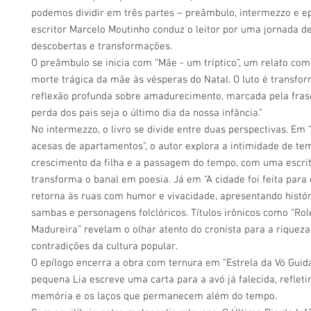
podemos dividir em três partes – preâmbulo, intermezzo e ep
escritor Marcelo Moutinho conduz o leitor por uma jornada d
descobertas e transformações.
O preâmbulo se inicia com “Mãe - um tríptico”, um relato co
morte trágica da mãe às vésperas do Natal. O luto é transf
reflexão profunda sobre amadurecimento, marcada pela frase
perda dos pais seja o último dia da nossa infância.”
No intermezzo, o livro se divide entre duas perspectivas. Em 
acesas de apartamentos”, o autor explora a intimidade de t
crescimento da filha e a passagem do tempo, com uma escrit
transforma o banal em poesia. Já em “A cidade foi feita para o
retorna às ruas com humor e vivacidade, apresentando histór
sambas e personagens folclóricos. Títulos irônicos como “Ro
Madureira” revelam o olhar atento do cronista para a riqueza
contradições da cultura popular.
O epílogo encerra a obra com ternura em “Estrela da Vó Guida
pequena Lia escreve uma carta para a avó já falecida, refleti
memória e os laços que permanecem além do tempo.