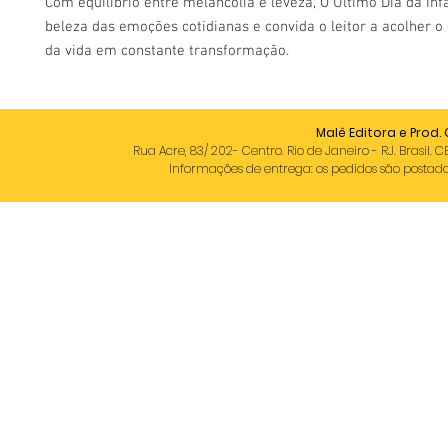
Com equilíbrio entre melancolia e leveza, O Último Dia da Inf
beleza das emoções cotidianas e convida o leitor a acolher o
da vida em constante transformação.
Malê Editora e Prod. 
Rua Acre, 83/ 202- Centro. Rio de Janeiro - RJ. Brasil. C
Informações de entrega: os pedidos são postados