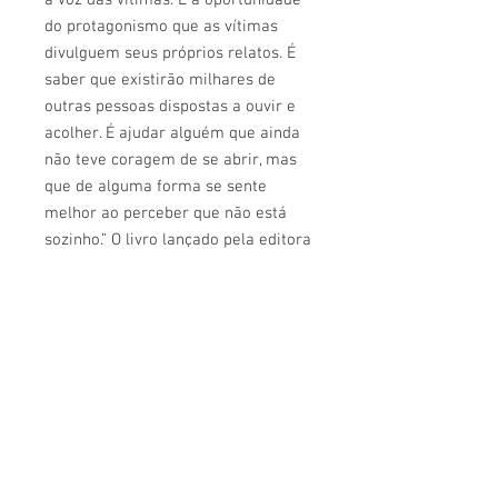
do protagonismo que as vítimas
divulguem seus próprios relatos. É
saber que existirão milhares de
outras pessoas dispostas a ouvir e
acolher. É ajudar alguém que ainda
não teve coragem de se abrir, mas
que de alguma forma se sente
melhor ao perceber que não está
sozinho.” O livro lançado pela editora
Malê reúne estes relatos, como
forma de documentar e promover
as denúncias, ampliando as
reflexões sobre a discriminação
racial no Brasil, na busca de que a
reflexão sobre os fatos possa
motivar a realização de práticas
positivas para a igualdade racial.