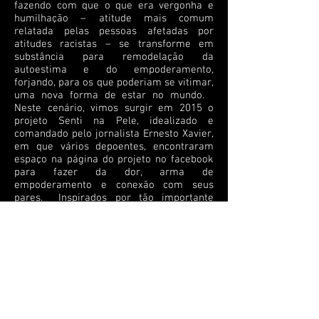
fazendo com que o que era vergonha e
humilhação – atitude mais comum
relatada pelas pessoas afetadas por
atitudes racistas – se transforme em
substância para remodelação da
autoestima e do empoderamento,
forjando, para os que poderiam se vitimar,
uma nova forma de estar no mundo.
Neste cenário, vimos surgir em 2015 o
projeto Senti na Pele, idealizado e
comandado pelo jornalista Ernesto Xavier,
em que vários depoentes, encontraram
espaço na página do projeto no facebook
para fazer da dor, arma de
empoderamento e conexão com seus
pares. Inspirados por tão importante
ação, que se opõe ao discurso de que não
somos racistas, a Editora Malê resolveu
publicar em livro estes relatos, como
forma de dar corpo ao que eles
denunciam, ampliar seu poder de
divulgação e servir de documento deste
nosso tempo, que não desejamos e
atuamos para que se modifique.