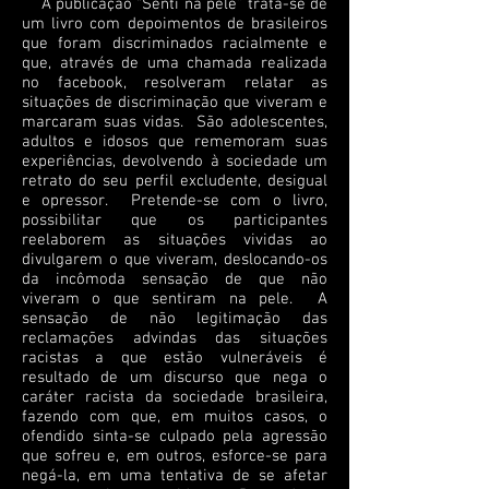
A publicação “Senti na pele” trata-se de
um livro com depoimentos de brasileiros
que foram discriminados racialmente e
que, através de uma chamada realizada
no facebook, resolveram relatar as
situações de discriminação que viveram e
marcaram suas vidas. São adolescentes,
adultos e idosos que rememoram suas
experiências, devolvendo à sociedade um
retrato do seu perfil excludente, desigual
e opressor. Pretende-se com o livro,
possibilitar que os participantes
reelaborem as situações vividas ao
divulgarem o que viveram, deslocando-os
da incômoda sensação de que não
viveram o que sentiram na pele. A
sensação de não legitimação das
reclamações advindas das situações
racistas a que estão vulneráveis é
resultado de um discurso que nega o
caráter racista da sociedade brasileira,
fazendo com que, em muitos casos, o
ofendido sinta-se culpado pela agressão
que sofreu e, em outros, esforce-se para
negá-la, em uma tentativa de se afetar