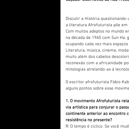
Discutir a História questionando-
a literatura Afrofuturista põe em
Com muitos adeptos no mundo em d
na década de 1960 com Sun Ha, g
ocupando cada vez mais espaços no
Literatura, música, cinema, moda
muito além dos cabelos descolor
reconexão com a africanidade po
mitologias atrelando-as à tecnolo
O escritor afrofuturista Fábio Ka
alguns pontos sobre esse movime
1. O movimento Afrofuturista rel
via artística para conjurar o pas
continente anterior ao encontro c
resistência no presente?
R: O tempo é cíclico. Se você mu