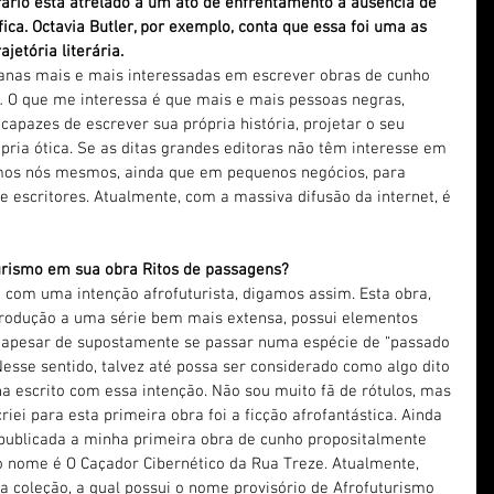
rário está atrelado a um ato de enfrentamento à ausência de 
fica. Octavia Butler, por exemplo, conta que essa foi uma as 
jetória literária.
sianas mais e mais interessadas em escrever obras de cunho 
… O que me interessa é que mais e mais pessoas negras, 
apazes de escrever sua própria história, projetar o seu 
rópria ótica. Se as ditas grandes editoras não têm interesse em 
amos nós mesmos, ainda que em pequenos negócios, para 
 e escritores. Atualmente, com a massiva difusão da internet, é 
urismo em sua obra Ritos de passagens?
 com uma intenção afrofuturista, digamos assim. Esta obra, 
rodução a uma série bem mais extensa, possui elementos 
 apesar de supostamente se passar numa espécie de “passado 
sse sentido, talvez até possa ser considerado como algo dito 
a escrito com essa intenção. Não sou muito fã de rótulos, mas 
iei para esta primeira obra foi a ficção afrofantástica. Ainda 
á publicada a minha primeira obra de cunho propositalmente 
jo nome é O Caçador Cibernético da Rua Treze. Atualmente, 
 coleção, a qual possui o nome provisório de Afrofuturismo 