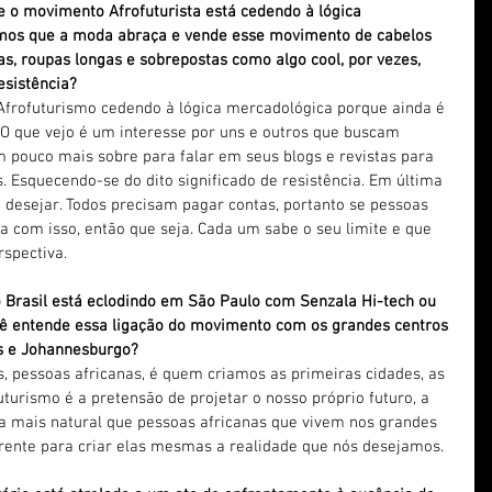
e o movimento Afrofuturista está cedendo à lógica 
os que a moda abraça e vende esse movimento de cabelos 
s, roupas longas e sobrepostas como algo cool, por vezes, 
esistência?
 Afrofuturismo cedendo à lógica mercadológica porque ainda é 
O que vejo é um interesse por uns e outros que buscam 
 pouco mais sobre para falar em seus blogs e revistas para 
. Esquecendo-se do dito significado de resistência. Em última 
m desejar. Todos precisam pagar contas, portanto se pessoas 
 com isso, então que seja. Cada um sabe o seu limite e que 
spectiva.
no Brasil está eclodindo em São Paulo com Senzala Hi-tech ou 
ê entende essa ligação do movimento com os grandes centros 
s e Johannesburgo?
s, pessoas africanas, é quem criamos as primeiras cidades, as 
futurismo é a pretensão de projetar o nosso próprio futuro, a 
ada mais natural que pessoas africanas que vivem nos grandes 
rente para criar elas mesmas a realidade que nós desejamos.