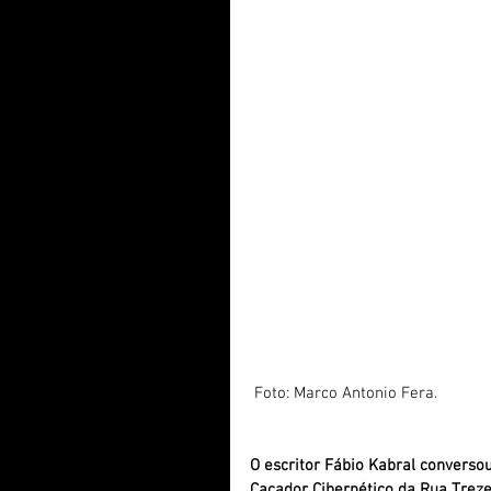
 Foto: Marco Antonio Fera. 
O escritor Fábio Kabral conversou 
Caçador Cibernético da Rua Treze