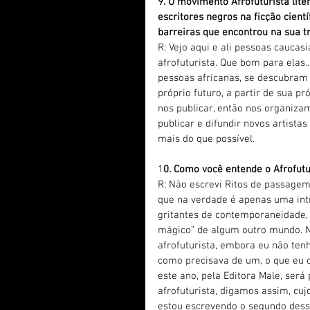
9. O movimento Afrofuturista lite
escritores negros na ficção cientí
barreiras que encontrou na sua tra
R: Vejo aqui e ali pessoas cauca
afrofuturista. Que bom para elas
pessoas africanas, se descubram c
próprio futuro, a partir de sua p
nos publicar, então nos organiz
publicar e difundir novos artistas
mais do que possível.
1
0. Como você entende o Afrofut
R: Não escrevi Ritos de passagem
que na verdade é apenas uma int
gritantes de contemporaneidade,
mágico” de algum outro mundo. Ne
afrofuturista, embora eu não tenh
como precisava de um, o que eu cr
este ano, pela Editora Male, ser
afrofuturista, digamos assim, cu
estou escrevendo o segundo dessa