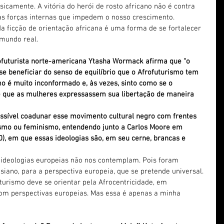
sicamente. A vitória do herói de rosto africano não é contra 
as forças internas que impedem o nosso crescimento. 
da ficção de orientação africana é uma forma de se fortalecer 
 mundo real.
rofuturista norte-americana Ytasha Wormack afirma que “o 
e beneficiar do senso de equilíbrio que o Afrofuturismo tem 
mo é muito inconformado e, às vezes, sinto como se o 
 que as mulheres expressassem sua libertação de maneira 
possível coadunar esse movimento cultural negro com frentes 
smo ou feminismo, entendendo junto a Carlos Moore em 
0), em que essas ideologias são, em seu cerne, brancas e 
s ideologias europeias não nos contemplam. Pois foram 
ano, para a perspectiva europeia, que se pretende universal. 
turismo deve se orientar pela Afrocentricidade, em 
m perspectivas europeias. Mas essa é apenas a minha 