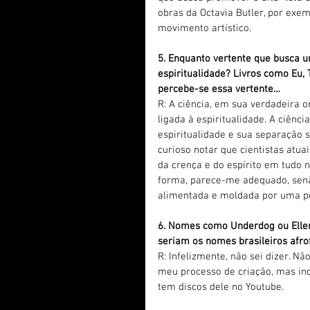
obras da Octavia Butler, por exem
movimento artístico.
5. Enquanto vertente que busca um
espiritualidade? Livros como Eu, 
percebe-se essa vertente…
R: A ciência, em sua verdadeira o
ligada à espiritualidade. A ciênc
espiritualidade e sua separação s
curioso notar que cientistas atu
da crença e do espírito em tudo n
forma, parece-me adequado, senão
alimentada e moldada por uma per
6. Nomes como Underdog ou Ellen 
seriam os nomes brasileiros afro
R: Infelizmente, não sei dizer. 
meu processo de criação, mas ind
tem discos dele no Youtube.