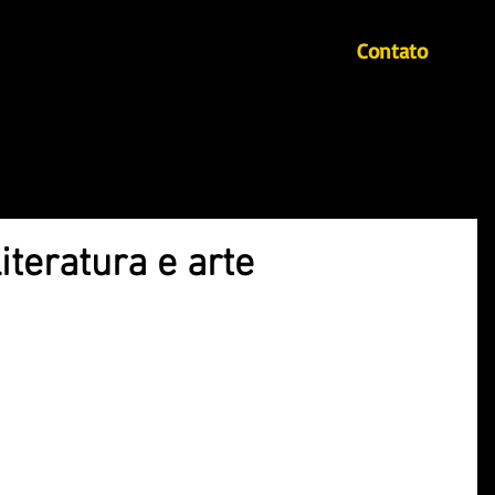
Contato
Início
Autores
Mahin - Revista literária
iteratura e arte