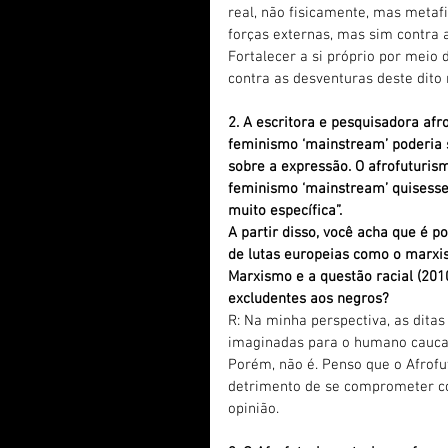
real, não fisicamente, mas metafi
forças externas, mas sim contra 
Fortalecer a si próprio por meio 
contra as desventuras deste dito
2. A escritora e pesquisadora af
feminismo ‘mainstream’ poderia s
sobre a expressão. O afrofuturis
feminismo ‘mainstream’ quisesse
muito específica”.
A partir disso, você acha que é 
de lutas europeias como o marxi
Marxismo e a questão racial (201
excludentes aos negros?
R: Na minha perspectiva, as dita
imaginadas para o humano caucasi
Porém, não é. Penso que o Afrofu
detrimento de se comprometer co
opinião.