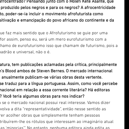
 afrocentrado? Pensando junto com o Molefi Kete Asante, que 
produzido pelos negros e para os negros? A afrocentricidade 
o, poder-se-ia incluir o movimento afrofuturista como 
itivação e emancipação do povo africano do continente e da 
ue faz mais sentido que o Afrofuturismo se guie por uma 
 for assim, penso eu, será um mero eurofuturismo com a 
 Chamo de eurofuturismo isso que chamam de futurismo, pois a 
padrão e universal, não o é.
ratura, tem publicações aclamadas pela crítica, principalmente 
n’s Blood ambos de Steven Bernes. O mercado internacional 
 anualmente publicam-se várias obras desta vertente. 
se traduz para a língua portuguesa. Assim, como você percebe 
nacional em relação a essa corrente literária? Há editoras 
? Você teria algumas obras para nos indicar?
ia se o mercado nacional possui real interesse. Vamos dizer 
olva a dita “representatividade”, então nesse sentido as 
rer acolher obras que simplesmente tenham pessoas 
tribuírem-lhe os rótulos que interessam ao imaginário atual 
as ‘minorias’”. No entanto, nenhuma editora ainda edita as 