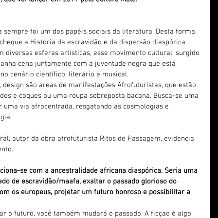
a sempre foi um dos papéis sociais da literatura. Desta forma, 
 cheque a História da escravidão e da dispersão diaspórica.
iversas esferas artísticas, esse movimento cultural, surgido 
anha cena juntamente com a juventude negra que está 
 cenário científico, literário e musical.
, design são áreas de manifestações Afrofuturistas, que estão 
idos e coques ou uma roupa sobreposta bacana. Busca-se uma 
r uma via afrocentrada, resgatando as cosmologias e 
gia.
bral, autor da obra afrofuturista Ritos de Passagem, evidencia 
nto.
aciona-se com a ancestralidade africana diaspórica. Seria uma 
sado de escravidão/maafa, exaltar o passado glorioso do 
om os europeus, projetar um futuro honroso e possibilitar a 
dar o futuro, você também mudará o passado. A ficção é algo 