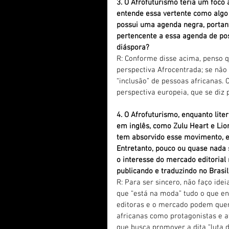
3. O Afrofuturismo teria um foco
entende essa vertente como algo 
possui uma agenda negra, portant
pertencente a essa agenda de pos
diáspora?
R: Conforme disse acima, penso q
perspectiva Afrocentrada; se não
“inclusão” de pessoas africanas.
perspectiva europeia, que se diz 
4. O Afrofuturismo, enquanto lite
em inglês, como Zulu Heart e Lio
tem absorvido esse movimento, e
Entretanto, pouco ou quase nada 
o interesse do mercado editorial 
publicando e traduzindo no Brasil
R: Para ser sincero, não faço ide
que “está na moda” tudo o que env
editoras e o mercado podem que
africanas como protagonistas e a
que busca promover a dita “luta d