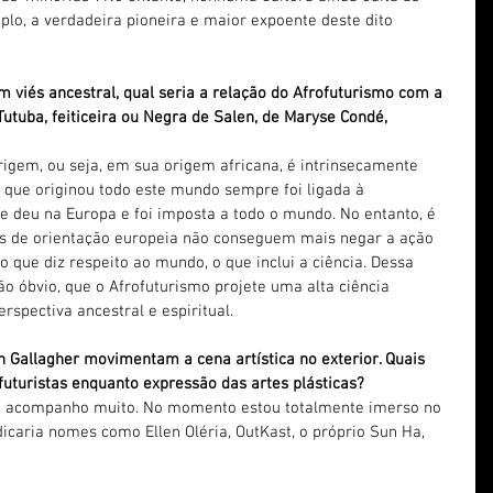
plo, a verdadeira pioneira e maior expoente deste dito 
 viés ancestral, qual seria a relação do Afrofuturismo com a 
Tutuba, feiticeira ou Negra de Salen, de Maryse Condé, 
rigem, ou seja, em sua origem africana, é intrinsecamente 
ia que originou todo este mundo sempre foi ligada à 
e deu na Europa e foi imposta a todo o mundo. No entanto, é 
ais de orientação europeia não conseguem mais negar a ação 
o que diz respeito ao mundo, o que inclui a ciência. Dessa 
 óbvio, que o Afrofuturismo projete uma alta ciência 
spectiva ancestral e espiritual.
Gallagher movimentam a cena artística no exterior. Quais 
futuristas enquanto expressão das artes plásticas?
Não acompanho muito. No momento estou totalmente imerso no 
icaria nomes como Ellen Oléria, OutKast, o próprio Sun Ha, 