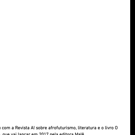
com a Revista A! sobre afrofuturismo, literatura e o livro O 
, que vai lançar em 2017 pela editora Malê.