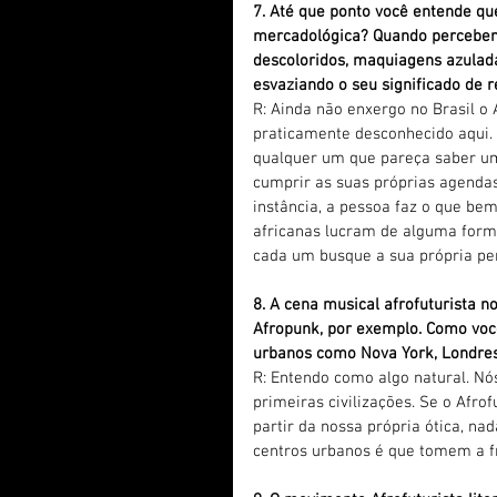
7. Até que ponto você entende qu
mercadológica? Quando percebem
descoloridos, maquiagens azulada
esvaziando o seu significado de r
R: Ainda não enxergo no Brasil o
praticamente desconhecido aqui. 
qualquer um que pareça saber um
cumprir as suas próprias agendas
instância, a pessoa faz o que be
africanas lucram de alguma forma
cada um busque a sua própria per
8. A cena musical afrofuturista 
Afropunk, por exemplo. Como voc
urbanos como Nova York, Londre
R: Entendo como algo natural. Nó
primeiras civilizações. Se o Afro
partir da nossa própria ótica, n
centros urbanos é que tomem a f