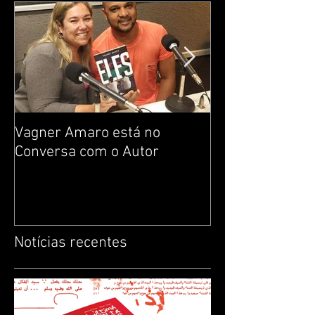
Eventos
(9)
9 posts
Notícias em destaque
Vagner Amaro está no
Construção da i
Conversa com o Autor
Noção de respei
livros infantis 
protagonistas 