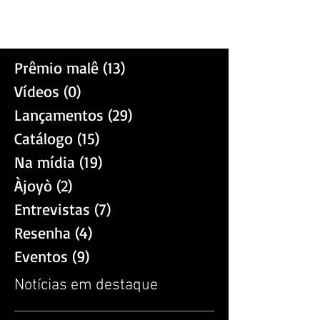
verso e prosa como se estes fossem carimbos
da realidade em forma de arte. A cultura, a
agonia...
Prêmio malê
(13)
13 posts
Vídeos
(0)
0 post
Lançamentos
(29)
29 posts
Catálogo
(15)
15 posts
Na mídia
(19)
19 posts
Àjoyò
(2)
2 posts
Entrevistas
(7)
7 posts
Resenha
(4)
4 posts