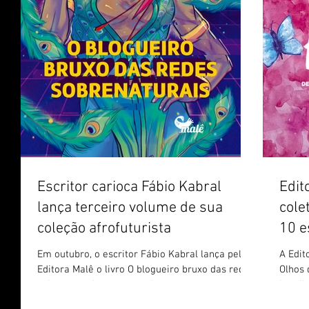
Escritor carioca Fábio Kabral
Edit
lança terceiro volume de sua
cole
coleção afrofuturista
10 e
Em outubro, o escritor Fábio Kabral lança pela
A Edit
Editora Malê o livro O blogueiro bruxo das redes
Olhos 
sobrenaturais, romance de aventura parte...
brasil