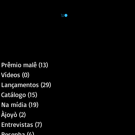
Área do leitor
Novidades
Loja
Prêmio malê
(13)
13 posts
Vídeos
(0)
0 post
Lançamentos
(29)
29 posts
Catálogo
(15)
15 posts
Na mídia
(19)
19 posts
Àjoyò
(2)
2 posts
Entrevistas
(7)
7 posts
Resenha
(4)
4 posts