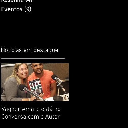
Eventos
(9)
9 posts
Notícias em destaque
.
Vagner Amaro está no
Construção da
Conversa com o Autor
identidade. Noção de
respeito. Por que livro