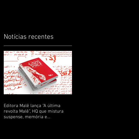
infantis precisam ter
protagonistas negr
Notícias recentes
Editora Malê lança “A última
revolta Malê”, HQ que mistura
suspense, memória e
ancestralidade