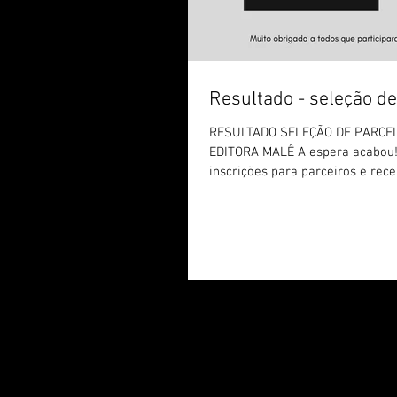
Resultado - seleção de
RESULTADO SELEÇÃO DE PARCEI
EDITORA MALÊ A espera acabou!
inscrições para parceiros e rec
inscrições,...