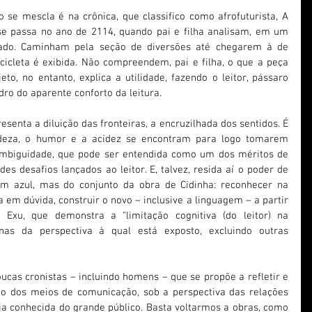
e mescla é na crônica, que classifico como afrofuturista, A 
 se passa no ano de 2114, quando pai e filha analisam, em um 
ado. Caminham pela seção de diversões até chegarem à de 
cicleta é exibida. Não compreendem, pai e filha, o que a peça 
to, no entanto, explica a utilidade, fazendo o leitor, pássaro 
dro do aparente conforto da leitura.
enta a diluição das fronteiras, a encruzilhada dos sentidos. É 
adeza, o humor e a acidez se encontram para logo tomarem 
mbiguidade, que pode ser entendida como um dos méritos de 
s desafios lançados ao leitor. E, talvez, resida aí o poder de 
 azul, mas do conjunto da obra de Cidinha: reconhecer na 
a em dúvida, construir o novo – inclusive a linguagem – a partir 
Exu, que demonstra a “limitação cognitiva (do leitor) na 
s da perspectiva à qual está exposto, excluindo outras 
cas cronistas – incluindo homens – que se propõe a refletir e 
o dos meios de comunicação, sob a perspectiva das relações 
eja conhecida do grande público. Basta voltarmos a obras, como 