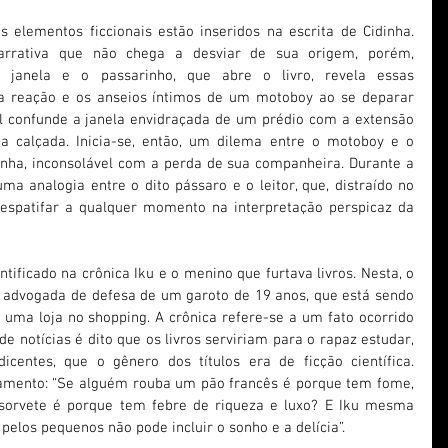
elementos ficcionais estão inseridos na escrita de Cidinha. 
rativa que não chega a desviar de sua origem, porém, 
janela e o passarinho, que abre o livro, revela essas 
a reação e os anseios íntimos de um motoboy ao se deparar 
 confunde a janela envidraçada de um prédio com a extensão 
a calçada. Inicia-se, então, um dilema entre o motoboy e o 
inha, inconsolável com a perda de sua companheira. Durante a 
r uma analogia entre o dito pássaro e o leitor, que, distraído no 
e espatifar a qualquer momento na interpretação perspicaz da 
tificado na crônica Iku e o menino que furtava livros. Nesta, o 
 a advogada de defesa de um garoto de 19 anos, que está sendo 
e uma loja no shopping. A crônica refere-se a um fato ocorrido 
e notícias é dito que os livros serviriam para o rapaz estudar, 
centes, que o gênero dos títulos era de ficção científica. 
amento: “Se alguém rouba um pão francês é porque tem fome, 
orvete é porque tem febre de riqueza e luxo? E Iku mesma 
 pelos pequenos não pode incluir o sonho e a delícia”.