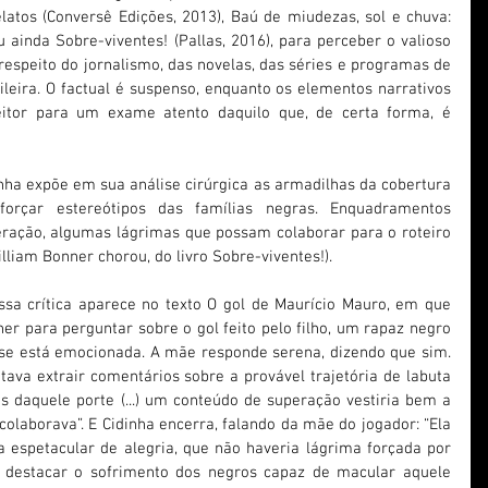
latos (Conversê Edições, 2013), Baú de miudezas, sol e chuva: 
 ainda Sobre-viventes! (Pallas, 2016), para perceber o valioso 
respeito do jornalismo, das novelas, das séries e programas de 
ileira. O factual é suspenso, enquanto os elementos narrativos 
itor para um exame atento daquilo que, de certa forma, é 
inha expõe em sua análise cirúrgica as armadilhas da cobertura 
eforçar estereótipos das famílias negras. Enquadramentos 
eração, algumas lágrimas que possam colaborar para o roteiro 
illiam Bonner chorou, do livro Sobre-viventes!).
a crítica aparece no texto O gol de Maurício Mauro, em que 
er para perguntar sobre o gol feito pelo filho, um rapaz negro 
 se está emocionada. A mãe responde serena, dizendo que sim. 
ntava extrair comentários sobre a provável trajetória de labuta 
as daquele porte (...) um conteúdo de superação vestiria bem a 
olaborava”. E Cidinha encerra, falando da mãe do jogador: “Ela 
a espetacular de alegria, que não haveria lágrima forçada por 
e destacar o sofrimento dos negros capaz de macular aquele 