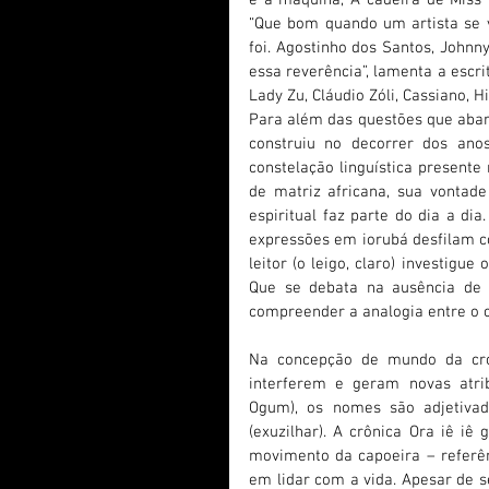
“Que bom quando um artista se 
foi. Agostinho dos Santos, John
essa reverência”, lamenta a escr
Lady Zu, Cláudio Zóli, Cassiano, Hi
Para além das questões que abarc
construiu no decorrer dos an
constelação linguística presente 
de matriz africana, sua vontade 
espiritual faz parte do dia a d
expressões em iorubá desfilam co
leitor (o leigo, claro) investigue 
Que se debata na ausência de 
compreender a analogia entre o 
Na concepção de mundo da cro
interferem e geram novas atrib
Ogum), os nomes são adjetivados
(exuzilhar). A crônica Ora iê iê
movimento da capoeira – referên
em lidar com a vida. Apesar de s