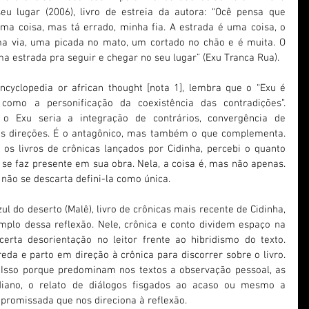
u lugar (2006), livro de estreia da autora: “Ocê pensa que 
a coisa, mas tá errado, minha fia. A estrada é uma coisa, o 
a via, uma picada no mato, um cortado no chão e é muita. O 
 estrada pra seguir e chegar no seu lugar” (Exu Tranca Rua).
ncyclopedia or african thought [nota 1], lembra que o “Exu é 
a como a personificação da coexistência das contradições”. 
 o Exu seria a integração de contrários, convergência de 
s direções. É o antagônico, mas também o que complementa. 
s livros de crônicas lançados por Cidinha, percebi o quanto 
e se faz presente em sua obra. Nela, a coisa é, mas não apenas. 
, não se descarta defini-la como única.
l do deserto (Malê), livro de crônicas mais recente de Cidinha, 
mplo dessa reflexão. Nele, crônica e conto dividem espaço na 
certa desorientação no leitor frente ao hibridismo do texto. 
eda e parto em direção à crônica para discorrer sobre o livro. 
 Isso porque predominam nos textos a observação pessoal, as 
diano, o relato de diálogos fisgados ao acaso ou mesmo a 
romissada que nos direciona à reflexão.