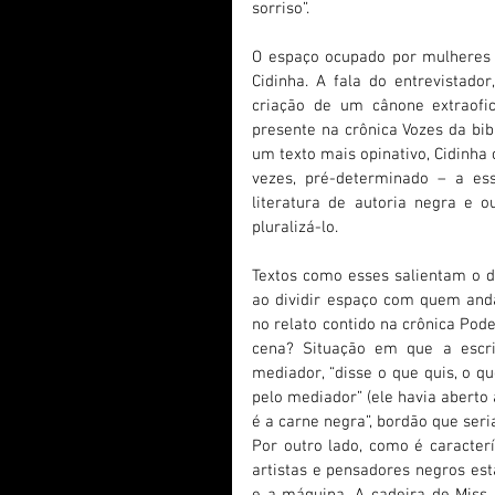
sorriso”.
O espaço ocupado por mulheres 
Cidinha. A fala do entrevistado
criação de um cânone extraofic
presente na crônica Vozes da bibli
um texto mais opinativo, Cidinha 
vezes, pré-determinado – a ess
literatura de autoria negra e o
pluralizá-lo.
Textos como esses salientam o de
ao dividir espaço com quem anda 
no relato contido na crônica Pod
cena? Situação em que a escri
mediador, “disse o que quis, o qu
pelo mediador” (ele havia aberto
é a carne negra”, bordão que seri
Por outro lado, como é caracterí
artistas e pensadores negros es
e a máquina, A cadeira de Miss 