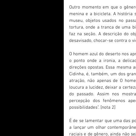
Outro momento em que o gênero s
menina e a bicicleta. A história
museu, objetos usados no pass
tortura, onde a tranca de uma bi
faz na seção. A descrição do obje
desavisado, chocar-se contra o vi
O homem azul do deserto nos apres
o ponto onde a ironia, a delic
direções opostas. Essa mesma a
Cidinha, é, também, um dos grande
atração, não apenas de O homem
loucura a lucidez, deixar a certez
do passado. Assim nos mostra 
percepção dos fenômenos apena
possibilidades”. [nota 2]
É de se lamentar que uma das pou
a lançar um olhar contemporâne
raciais e de gênero, ainda não s