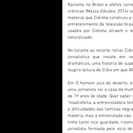
Racismo no Brasil e afetos corre
crônicas (Mazza Edições, 2014) ou
material que Cidinha construiu a 
entretenimento da televisão bras
usados por Cidinha atraem o le
naturalizado.
No tocante ao recorte racial, Cid
jornalística que insiste em r
dramáticos, uma história de sup
(sugiro leitura de O dia em que W
Em O homem azul do deserto, ess
uma jornalista vai à casa da mulh
de 19 anos de idade. Quer saber
“Insatisfeita, a entrevistadora te
e dificuldades das famílias negr
matéria, mas a entrevistada não c
tinha tanto viço guardado, rizom
jornalista formada pelo vício d