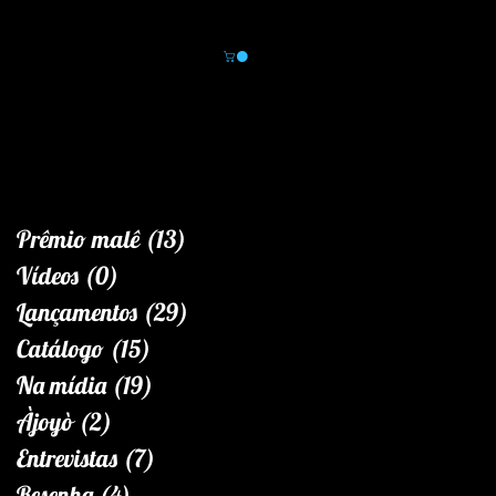
Área do leitor
Novidades
Loja
Prêmio malê
(13)
13 posts
Vídeos
(0)
0 post
Lançamentos
(29)
29 posts
Catálogo
(15)
15 posts
Na mídia
(19)
19 posts
Àjoyò
(2)
2 posts
Entrevistas
(7)
7 posts
Resenha
(4)
4 posts