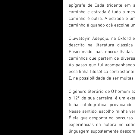
epígrafe de Cada tridente em se
caminho e estrada é tudo a mesm
caminho é outra. A estrada é um
caminho é quando ocê escolhe uma
Oluwatoyin Adepoju, na Oxford e
descrito na literatura clássic
Posicionado nas encruzilhadas,
caminhos que partem de diversa
Ao passo que fui acompanhando o
essa linha filosófica contrastant
E, na possibilidade de ser muitas
O gênero literário de O homem azu
o 12° de sua carreira, é um exe
ficha catalográfica, provocando 
Nesse sentido, escolho minha ver
É ela que desponta no percurso.
experiências da autora no coti
linguagem supostamente descomp