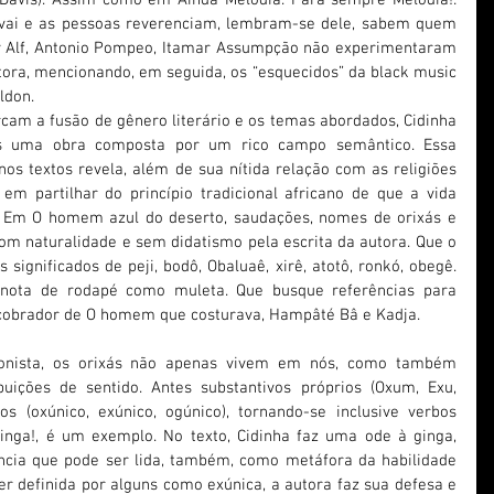
vai e as pessoas reverenciam, lembram-se dele, sabem quem 
ny Alf, Antonio Pompeo, Itamar Assumpção não experimentaram 
itora, mencionando, em seguida, os “esquecidos” da black music 
ldon.
am a fusão de gênero literário e os temas abordados, Cidinha 
os uma obra composta por um rico campo semântico. Essa 
nos textos revela, além de sua nítida relação com as religiões 
em partilhar do princípio tradicional africano de que a vida 
ia. Em O homem azul do deserto, saudações, nomes de orixás e 
m naturalidade e sem didatismo pela escrita da autora. Que o 
os significados de peji, bodô, Obaluaê, xirê, atotô, ronkó, obegê. 
nota de rodapé como muleta. Que busque referências para 
cobrador de O homem que costurava, Hampâté Bâ e Kadja.
nista, os orixás não apenas vivem em nós, como também 
uições de sentido. Antes substantivos próprios (Oxum, Exu, 
 (oxúnico, exúnico, ogúnico), tornando-se inclusive verbos 
 ginga!, é um exemplo. No texto, Cidinha faz uma ode à ginga, 
cia que pode ser lida, também, como metáfora da habilidade 
er definida por alguns como exúnica, a autora faz sua defesa e 