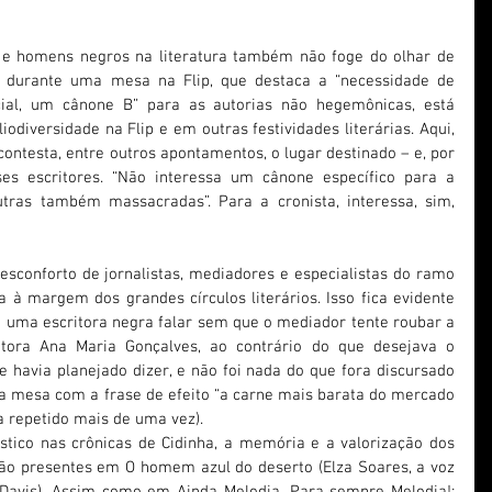
e homens negros na literatura também não foge do olhar de 
r, durante uma mesa na Flip, que destaca a “necessidade de 
ial, um cânone B” para as autorias não hegemônicas, está 
odiversidade na Flip e em outras festividades literárias. Aqui, 
contesta, entre outros apontamentos, o lugar destinado – e, por 
es escritores. “Não interessa um cânone específico para a 
utras também massacradas”. Para a cronista, interessa, sim, 
sconforto de jornalistas, mediadores e especialistas do ramo 
à margem dos grandes círculos literários. Isso fica evidente 
e uma escritora negra falar sem que o mediador tente roubar a 
tora Ana Maria Gonçalves, ao contrário do que desejava o 
e havia planejado dizer, e não foi nada do que fora discursado 
 a mesa com a frase de efeito “a carne mais barata do mercado 
a repetido mais de uma vez).
stico nas crônicas de Cidinha, a memória e a valorização dos 
tão presentes em O homem azul do deserto (Elza Soares, a voz 
Davis). Assim como em Ainda Melodia. Para sempre Melodia!: 