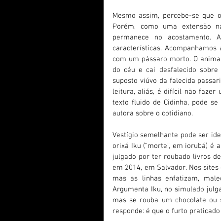
Mesmo assim, percebe-se que os 
Porém, como uma extensão nar
permanece no acostamento. A 
características. Acompanhamos 
com um pássaro morto. O animal
do céu e cai desfalecido sobre 
suposto viúvo da falecida passar
leitura, aliás, é difícil não faze
texto fluido de Cidinha, pode s
autora sobre o cotidiano.
Vestígio semelhante pode ser iden
orixá Iku (“morte”, em iorubá) é
julgado por ter roubado livros d
em 2014, em Salvador. Nos sites d
mas as linhas enfatizam, maledi
Argumenta Iku, no simulado julg
mas se rouba um chocolate ou s
responde: é que o furto praticado