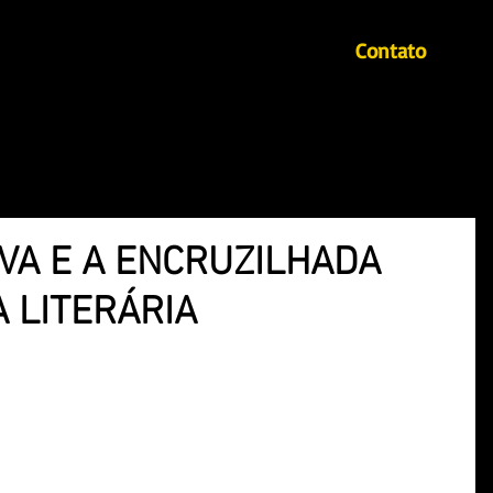
Contato
Início
Autores
Mahin - Revista literária
LVA E A ENCRUZILHADA
 LITERÁRIA