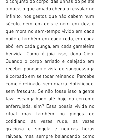
o conjunto do corpo, das unhas do pé até 
à nuca, o que amado chega a resvalar no 
infinito, nos gestos que não cabem num 
século, nem em dois e nem em dez, e 
que mora no sem-tempo vivido em cada 
noite e também em cada roda, em cada 
ebó, em cada gunga, em cada gameleira 
benzida. Como é joia isso, dona Cida. 
Quando o corpo arriado e calejado em 
receber pancada e vista de sanguessuga 
é coroado em se tocar reinando. Percebe 
como é refinado, sem marra. Sofisticado, 
sem frescura. Se não fosse isso a gente 
tava escangalhado até hoje na corrente 
enferrujada, sim? Essa poesia vivida no 
ritual mas também no pingos do 
cotidiano, às vezes rude, às vezes 
graciosa e singela e noutras horas 
raivosa, mas sempre balançando como 