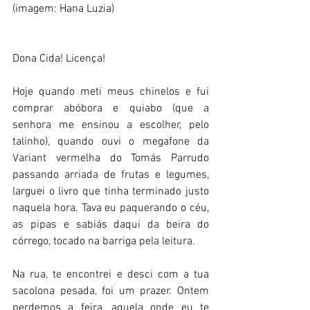
(imagem: Hana Luzia)
Dona Cida! Licença!
Hoje quando meti meus chinelos e fui 
comprar abóbora e quiabo (que a 
senhora me ensinou a escolher, pelo 
talinho), quando ouvi o megafone da 
Variant vermelha do Tomás Parrudo 
passando arriada de frutas e legumes, 
larguei o livro que tinha terminado justo 
naquela hora. Tava eu paquerando o céu, 
as pipas e sabiás daqui da beira do 
córrego, tocado na barriga pela leitura.
Na rua, te encontrei e desci com a tua 
sacolona pesada, foi um prazer. Ontem 
perdemos a feira, aquela onde eu te 