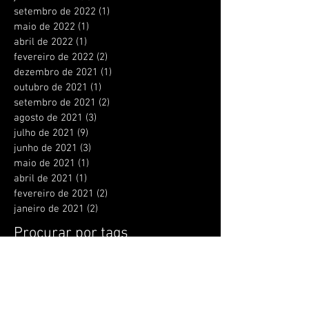
setembro de 2022
(1)
1 post
maio de 2022
(1)
1 post
abril de 2022
(1)
1 post
fevereiro de 2022
(2)
2 posts
dezembro de 2021
(1)
1 post
outubro de 2021
(1)
1 post
setembro de 2021
(2)
2 posts
agosto de 2021
(3)
3 posts
julho de 2021
(9)
9 posts
junho de 2021
(3)
3 posts
maio de 2021
(1)
1 post
abril de 2021
(1)
1 post
fevereiro de 2021
(2)
2 posts
janeiro de 2021
(2)
2 posts
Procurar por tags
A lei do santo
APCA
Alain Mabanckou
Bando de Teatro Olodum
BiblioSesc
Bienal Internacional do Livro
CCJF
Café Literário