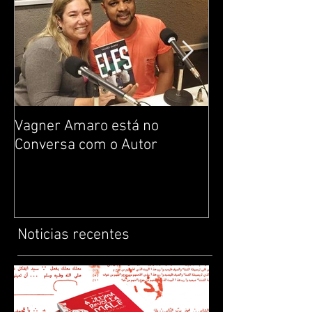
Vagner Amaro está no
Construção da i
Conversa com o Autor
Noção de respei
livros infantis 
protagonistas 
Noticias recentes