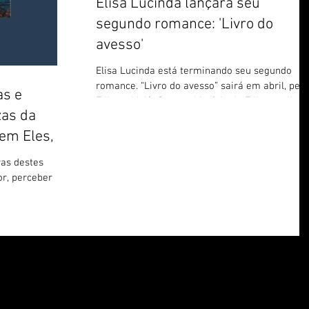
Elisa Lucinda lançará seu
segundo romance: 'Livro do
avesso'
Elisa Lucinda está terminando seu segundo
romance. “Livro do avesso” sairá em abril, pela
as e
Editora Malê. Conta a história de Edite, mulher..
zas da
em Eles, de
ras destes
or, perceber
izes, em um