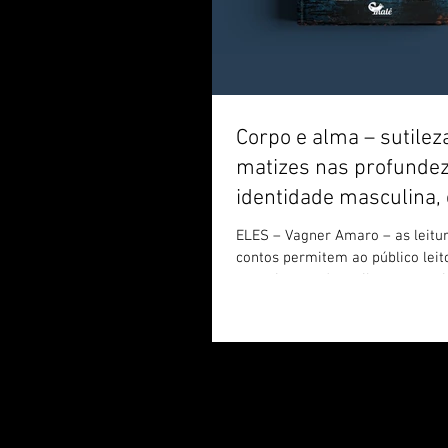
Corpo e alma – sutilez
matizes nas profunde
identidade masculina, 
Vagner Amaro
ELES – Vagner Amaro – as leitu
contos permitem ao público leit
uma riqueza de sutilezas e mat
processo...