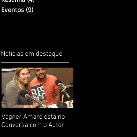
Eventos
(9)
9 posts
.
Notícias em destaque
Vagner Amaro está no
Construção da
Conversa com o Autor
identidade. Noção de
respeito. Por que livro