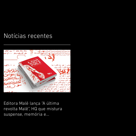
infantis precisam ter
protagonistas negr
Notícias recentes
Editora Malê lança “A última
revolta Malê”, HQ que mistura
suspense, memória e
ancestralidade