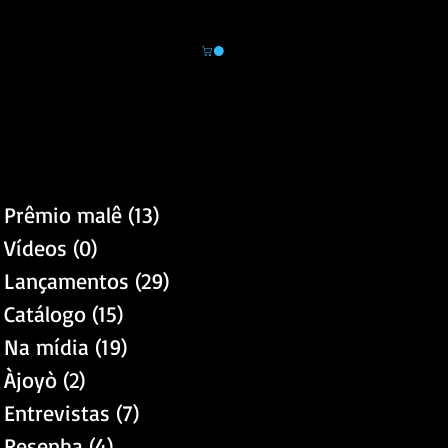
Área do leitor
Novidades
Loja
Prêmio malê
(13)
13 posts
Vídeos
(0)
0 post
Lançamentos
(29)
29 posts
Catálogo
(15)
15 posts
Na mídia
(19)
19 posts
Àjoyò
(2)
2 posts
Entrevistas
(7)
7 posts
Resenha
(4)
4 posts